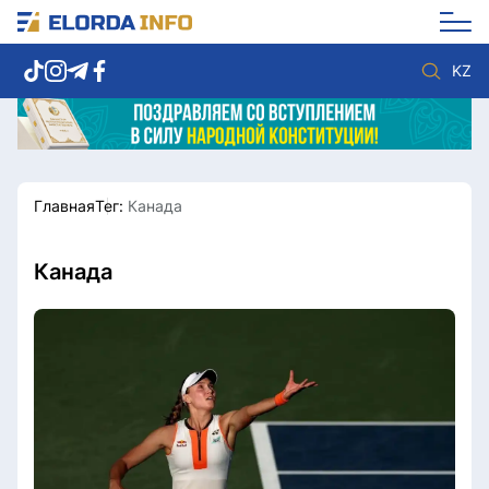
KZ
Главная
Тег:
Канада
Новости столицы
Политика
Социум
Экономика
Спорт
Культура
Канада
Разное
Мнение
Видео
Мир
Послание
Служба Комплаенс
Этический кодекс
Служу стране