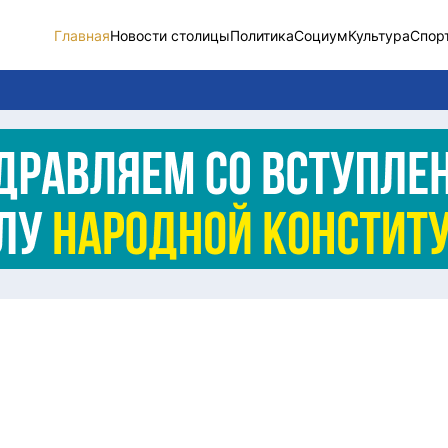
Главная
Новости столицы
Политика
Социум
Культура
Спор
Новости столицы
Социум
Спорт
Разное
Видео
Послание
Этический кодекс