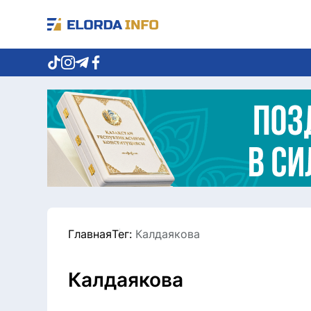
Главная
Тег:
Калдаякова
Калдаякова