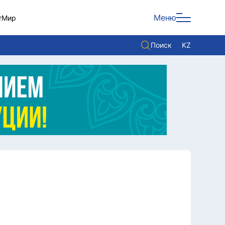
Меню
т
Мир
Поиск
KZ
Политика
Экономика
Культура
Мнение
Мир
Служба Комплаенс
Служу стране