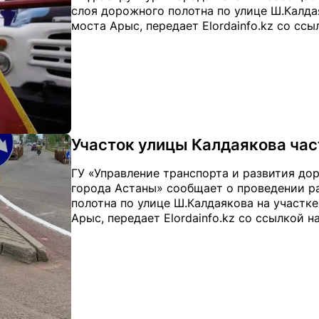
слоя дорожного полотна по улице Ш.Калдая
моста Арыс, передает Elordainfo.kz со ссы
Участок улицы Калдаякова час
ГУ «Управление транспорта и развития д
города Астаны» сообщает о проведении ра
полотна по улице Ш.Калдаякова на участке
Арыс, передает Elordainfo.kz со ссылкой н