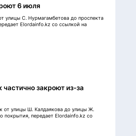
роют 6 июля
 от улицы С. Нурмагамбетова до проспекта
едает Elordainfo.kz со ссылкой на
 частично закроют из-за
к от улицы Ш. Калдаякова до улицы Ж.
покрытия, передает Elordainfo.kz со