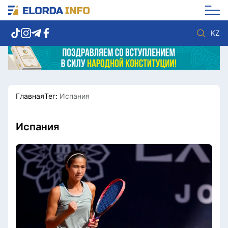
KZ
Главная
Тег:
Испания
Новости столицы
Политика
Социум
Экономика
Спорт
Культура
Испания
Разное
Мнение
Видео
Мир
Послание
Служба Комплаенс
Этический кодекс
Служу стране