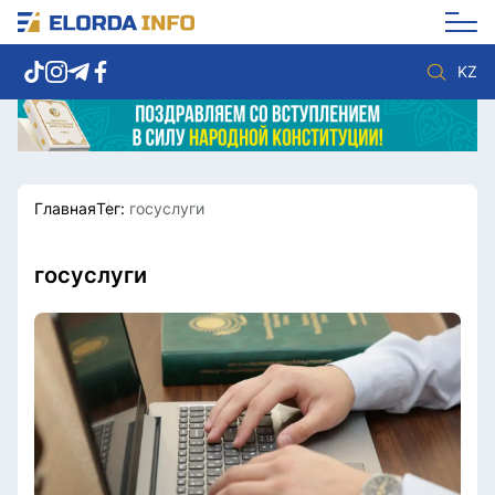
KZ
Главная
Тег:
госуслуги
Новости столицы
Политика
Социум
Экономика
Спорт
Культура
госуслуги
Разное
Мнение
Видео
Мир
Послание
Служба Комплаенс
Этический кодекс
Служу стране