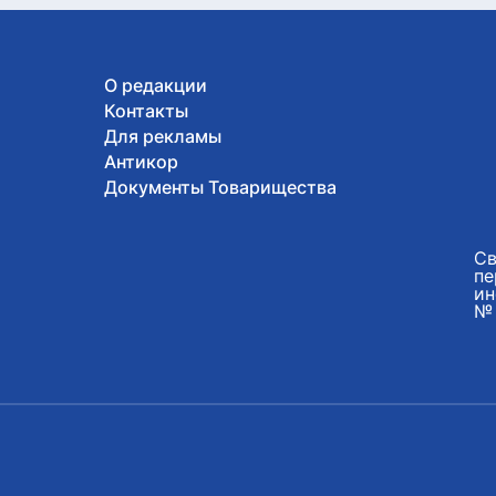
О редакции
Контакты
Для рекламы
Антикор
Документы Товарищества
Св
пе
ин
№ 