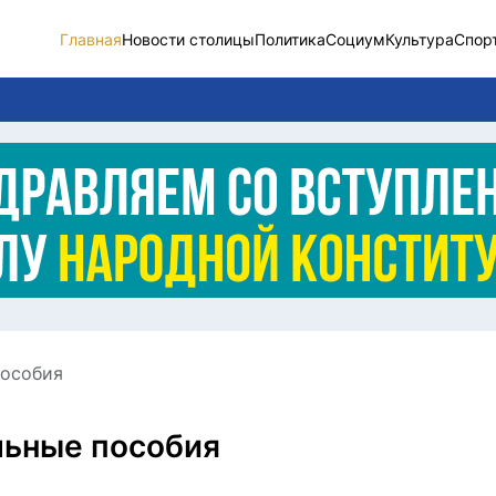
Главная
Новости столицы
Политика
Социум
Культура
Спор
Новости столицы
Социум
Спорт
Разное
Видео
пособия
Послание
Этический кодекс
льные пособия