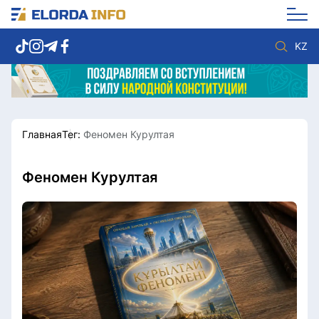
KZ
Главная
Тег:
Феномен Курултая
Новости столицы
Политика
Социум
Экономика
Спорт
Культура
Феномен Курултая
Разное
Мнение
Видео
Мир
Послание
Служба Комплаенс
Этический кодекс
Служу стране