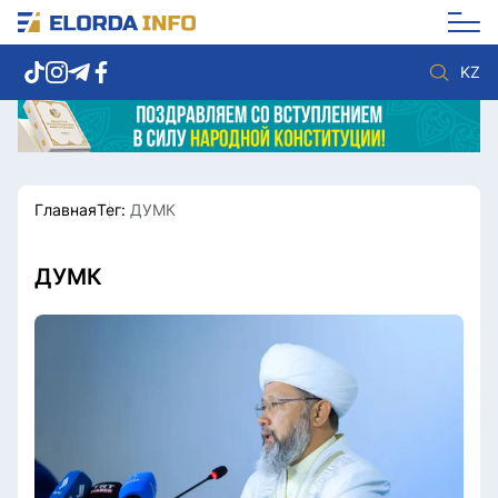
KZ
Главная
Тег:
ДУМК
Новости столицы
Политика
Социум
Экономика
Спорт
Культура
ДУМК
Разное
Мнение
Видео
Мир
Послание
Служба Комплаенс
Этический кодекс
Служу стране