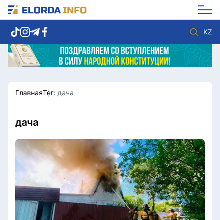
KZ
Главная
Тег:
дача
Новости столицы
Политика
Социум
Экономика
Спорт
Культура
дача
Разное
Мнение
Видео
Мир
Послание
Служба Комплаенс
Этический кодекс
Служу стране