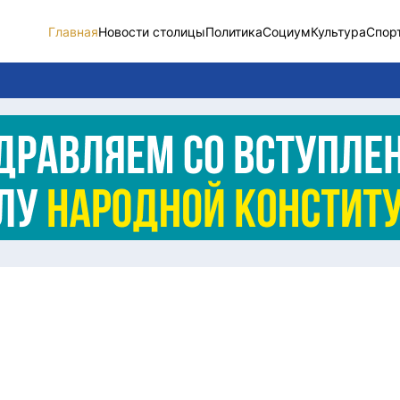
Главная
Новости столицы
Политика
Социум
Культура
Спор
Новости столицы
Социум
Спорт
Разное
Видео
Послание
Этический кодекс