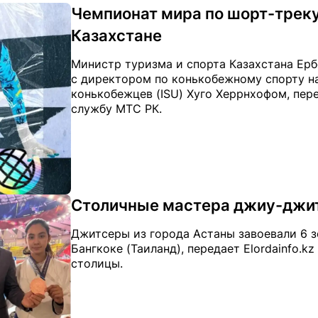
Чемпионат мира по шорт-треку
Казахстане
Министр туризма и спорта Казахстана Ер
с директором по конькобежному спорту н
конькобежцев (ISU) Хуго Херрнхофом, перед
службу МТС РК.
Столичные мастера джиу-джит
Джитсеры из города Астаны завоевали 6 з
Бангкоке (Таиланд), передает Elordainfo.
столицы.