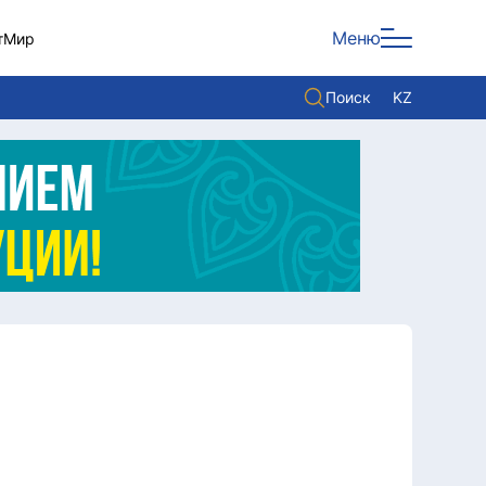
Меню
т
Мир
Поиск
KZ
Политика
Экономика
Культура
Мнение
Мир
Служба Комплаенс
Служу стране