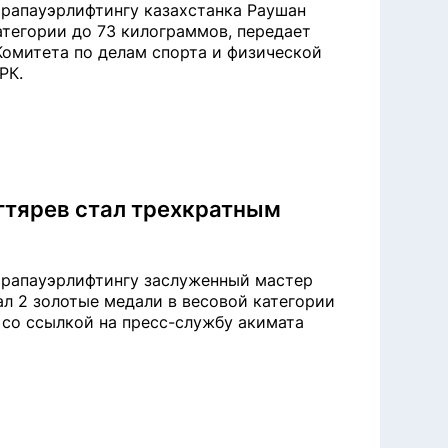
парапауэрлифтингу казахстанка Раушан
атегории до 73 килограммов, передает
 Комитета по делам спорта и физической
РК.
гтярев стал трехкратным
парапауэрлифтингу заслуженный мастер
ал 2 золотые медали в весовой категории
z со ссылкой на пресс-службу акимата