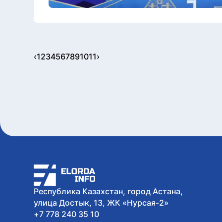
‹
1
2
3
4
5
6
7
8
9
10
11
›
Республика Казахстан, город Астана,
улица Достык, 13, ЖК «Нурсая-2»
+7 778 240 35 10