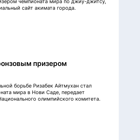
изером чемпионата мира по джиу-джитсу,
циальный сайт акимата города.
бронзовым призером
ьной борьбе Ризабек Айтмухан стал
ата мира в Нови Саде, передает
 Национального олимпийского комитета.