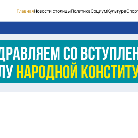
Главная
Новости столицы
Политика
Социум
Культура
Спор
Новости столицы
Социум
Спорт
Разное
Видео
Послание
Этический кодекс