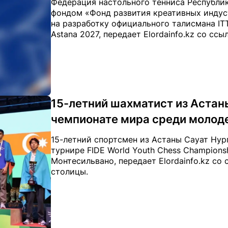
Федерация настольного тенниса Республи
фондом «Фонд развития креативных индус
на разработку официального талисмана ITTF
Astana 2027, передает Elordainfo.kz со ссы
15-летний шахматист из Астан
чемпионате мира среди молод
15-летний спортсмен из Астаны Сауат Нур
турнире FIDE World Youth Chess Champions
Монтесильвано, передает Elordainfo.kz со
столицы.