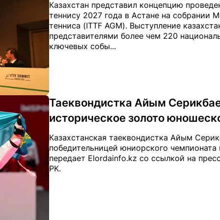
Казахстан представил концепцию проведе
теннису 2027 года в Астане на собрании
тенниса (ITTF AGM). Выступление казахст
представителями более чем 220 национал
ключевых собы...
Таеквондистка Айым Серикбае
историческое золото юношеск
Казахстанская таеквондистка Айым Серикб
победительницей юниорского чемпионата м
передает Elordainfo.kz со ссылкой на пре
РК.