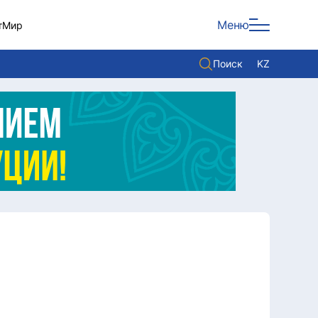
Меню
т
Мир
Поиск
KZ
Политика
Экономика
Культура
Мнение
Мир
Служба Комплаенс
Служу стране