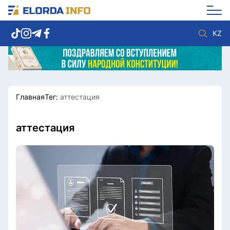
KZ
Главная
Тег:
аттестация
Новости столицы
Политика
Социум
Экономика
Спорт
Культура
аттестация
Разное
Мнение
Видео
Мир
Послание
Служба Комплаенс
Этический кодекс
Служу стране