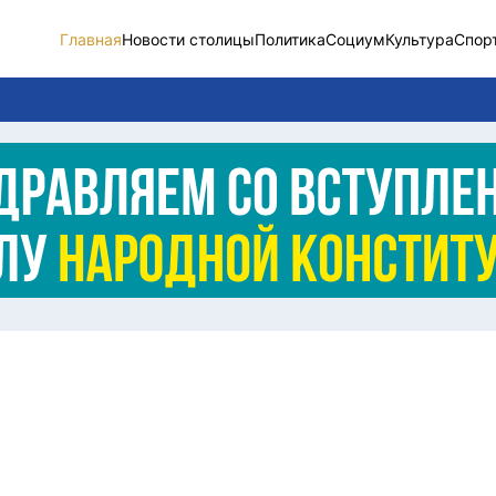
Главная
Новости столицы
Политика
Социум
Культура
Спор
Новости столицы
Социум
Спорт
Разное
Видео
Послание
Этический кодекс