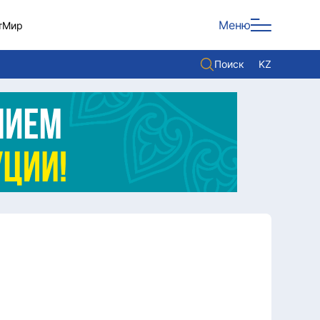
Меню
т
Мир
Поиск
KZ
Политика
Экономика
Культура
Мнение
Мир
Служба Комплаенс
Служу стране