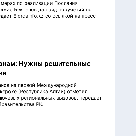
 мерах по реализации Послания
лжас Бектенов дал ряд поручений по
ает Elordainfo.kz со ссылкой на пресс-
ранам: Нужны решительные
ия
енов на первой Международной
жероке (Республика Алтай) отметил
лючевых региональных вызовов, передает
Правительства РК.