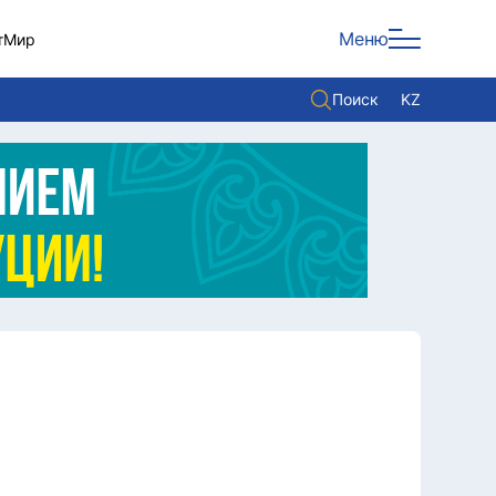
Меню
т
Мир
Поиск
KZ
Политика
Экономика
Культура
Мнение
Мир
Служба Комплаенс
Служу стране