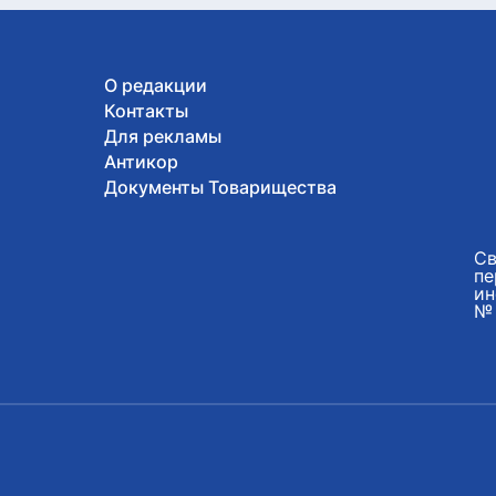
О редакции
Контакты
Для рекламы
Антикор
Документы Товарищества
Св
пе
ин
№ 