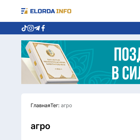
Главная
Тег:
агро
агро