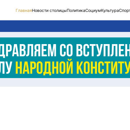
Главная
Новости столицы
Политика
Социум
Культура
Спор
Новости столицы
Социум
Спорт
Разное
Видео
Послание
Этический кодекс