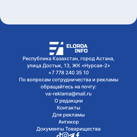
социальных объектов
Сегодня, 08:40
Казахстанец завоевал серебро этапа
Кубка Азии по триатлону
Сегодня, 07:00
До +33 градусов ожидается в Астане
8 августа, 2026
Open air фестиваль JASTAR DAY
Республика Казахстан, город Астана,
состоится в Астане в День молодежи
улица Достык, 13, ЖК «Нурсая-2»
+7 778 240 35 10
По вопросам сотрудничества и рекламы
обращайтесь на почту:
va-reklama@mail.ru
О редакции
Контакты
Для рекламы
Антикор
Документы Товарищества