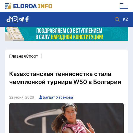
KZ
Главная
Спорт
Новости столицы
Политика
Социум
Экономика
Спорт
Культура
Казахстанская теннисистка стала
Разное
Мнение
чемпионкой турнира W50 в Болгарии
Видео
Мир
Послание
Служба Комплаенс
22 июня, 2026
Багдат Хасенова
Этический кодекс
Служу стране