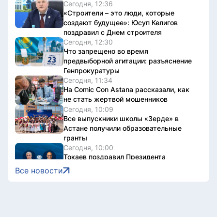
Сегодня, 12:36
«Строители – это люди, которые
создают будущее»: Юсуп Келигов
поздравил с Днем строителя
Сегодня, 12:30
Что запрещено во время
предвыборной агитации: разъяснение
Генпрокуратуры
Сегодня, 11:34
На Comic Con Astana рассказали, как
не стать жертвой мошенников
Сегодня, 10:09
Все выпускники школы «Зерде» в
Астане получили образовательные
гранты
Сегодня, 10:00
Токаев поздравил Президента
Сингапура с Днем независимости
Все новости
Сегодня, 09:30
«Мы создаем не просто здания, а
инфраструктуру, которая служит
обществу»: Маулен Айманбетов о том,
что остается за кадром строительства