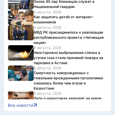
Около 40 пар близнецов служат в
Национальной гвардии
6 августа, 2026
Как защитить детей от интернет-
мошенников
6 августа, 2026
МВД РК присоединилось к реализации
республиканского проекта «Читающая
нация»
6 августа, 2026
Неосторожно выброшенная спичка и
утечка газа стали причиной пожара на
парковке в Астане
6 августа, 2026
Смертность новорожденных с
тяжелыми врожденными патологиями
снизилась более чем втрое в
Казахстане
6 августа, 2026
Дело о наркотиках направят на новое
рассмотрение: подсудимому не дали
Все новости
последнее слово
6 августа, 2026