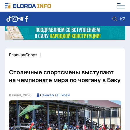
KZ
Главная
Спорт
Новости столицы
Политика
Социум
Экономика
Спорт
Культура
Столичные спортсмены выступают
Разное
Мнение
на чемпионате мира по човгану в Баку
Видео
Мир
Послание
Служба Комплаенс
8 июня, 2026
Санжар Ташибай
Этический кодекс
Служу стране