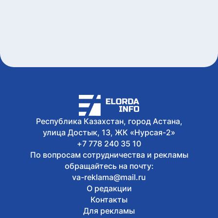
Женщину привлекли к
ответственности за купание в
запрещенном месте в Астане
6 августа, 2026
Олжас Бектенов принял участие в
заседании Евразийского
межправительственного совета в
узком формате в Чолпон-Ате
6 августа, 2026
В Астане 9 августа перекроют ряд
дорог из-за фестиваля Jüregımnıñ
Jenımpazy
Республика Казахстан, город Астана,
6 августа, 2026
В Казахстане издали книгу с
улица Достык, 13, ЖК «Нурсая-2»
избранными высказываниями Касым-
+7 778 240 35 10
Жомарта Токаева
По вопросам сотрудничества и рекламы
обращайтесь на почту:
va-reklama@mail.ru
О редакции
Контакты
Для рекламы