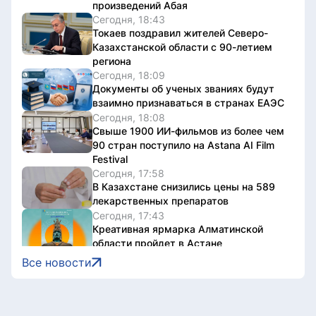
произведений Абая
Сегодня, 18:43
Токаев поздравил жителей Северо-
Казахстанской области с 90-летием
региона
Сегодня, 18:09
Документы об ученых званиях будут
взаимно признаваться в странах ЕАЭС
Сегодня, 18:08
Свыше 1900 ИИ-фильмов из более чем
90 стран поступило на Astana AI Film
Festival
Сегодня, 17:58
В Казахстане снизились цены на 589
лекарственных препаратов
Сегодня, 17:43
Креативная ярмарка Алматинской
области пройдет в Астане
Сегодня, 17:35
Все новости
Легендарные игры и рыцари из
средневековья: что приготовили для
гостей Comic Con Astana 2026
Сегодня, 17:24