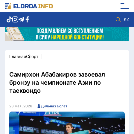
KZ
Главная
Спорт
Новости столицы
Политика
Социум
Экономика
Спорт
Культура
Самирхон Абабакиров завоевал
Разное
Мнение
бронзу на чемпионате Азии по
Видео
Мир
таеквондо
Послание
Служба Комплаенс
Этический кодекс
Служу стране
23 мая, 2026
Дильназ Болат