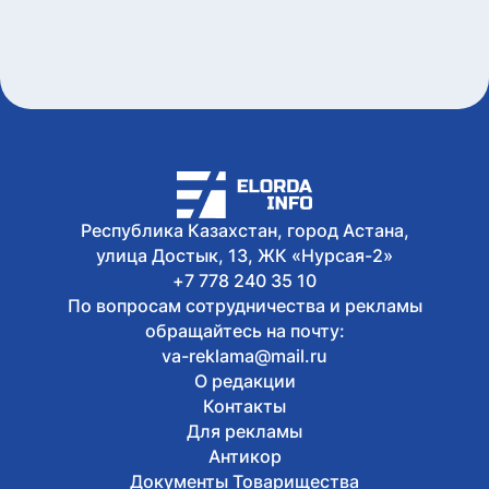
Главы Центральной Азии одобрили
проект по автоматизации учета воды в
бассейне Сырдарьи
Сегодня, 17:09
У граждан высокие ожидания от
выборов в Курултай – опрос
общественного мнения
Сегодня, 17:05
Казахстанские гольфисты завоевали
17 медалей на международном
Республика Казахстан, город Астана,
турнире в Алматы
улица Достык, 13, ЖК «Нурсая-2»
+7 778 240 35 10
По вопросам сотрудничества и рекламы
обращайтесь на почту:
va-reklama@mail.ru
О редакции
Контакты
Для рекламы
Антикор
Документы Товарищества