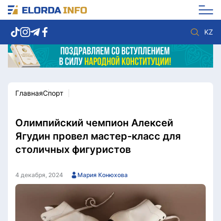
KZ
Главная
Спорт
Новости столицы
Политика
Социум
Экономика
Спорт
Культура
Олимпийский чемпион Алексей
Разное
Мнение
Ягудин провел мастер-класс для
Видео
Мир
столичных фигуристов
Послание
Служба Комплаенс
Этический кодекс
Служу стране
4 декабря, 2024
Мария Конюхова