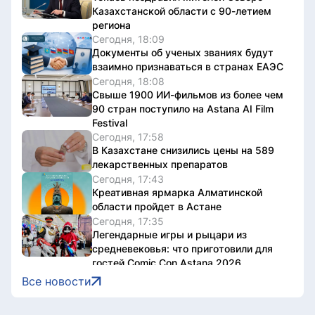
Казахстанской области с 90-летием
региона
Сегодня, 18:09
Документы об ученых званиях будут
взаимно признаваться в странах ЕАЭС
Сегодня, 18:08
Свыше 1900 ИИ-фильмов из более чем
90 стран поступило на Astana AI Film
Festival
Сегодня, 17:58
В Казахстане снизились цены на 589
лекарственных препаратов
Сегодня, 17:43
Креативная ярмарка Алматинской
области пройдет в Астане
Сегодня, 17:35
Легендарные игры и рыцари из
средневековья: что приготовили для
гостей Comic Con Astana 2026
Сегодня, 17:24
Все новости
Главы Центральной Азии одобрили
проект по автоматизации учета воды в