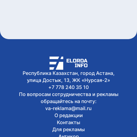
бассейне Сырдарьи
Сегодня, 17:09
У граждан высокие ожидания от
выборов в Курултай – опрос
общественного мнения
Сегодня, 17:05
Казахстанские гольфисты завоевали
17 медалей на международном
турнире в Алматы
Сегодня, 16:36
В Астане дети и родители проверили
знания Правил дорожного движения
Республика Казахстан, город Астана,
улица Достык, 13, ЖК «Нурсая-2»
+7 778 240 35 10
По вопросам сотрудничества и рекламы
обращайтесь на почту:
va-reklama@mail.ru
О редакции
Контакты
Для рекламы
Антикор