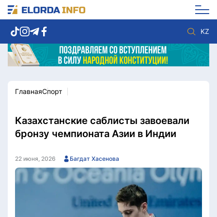
KZ
Главная
Спорт
Новости столицы
Политика
Социум
Экономика
Спорт
Культура
Казахстанские саблисты завоевали
Разное
Мнение
бронзу чемпионата Азии в Индии
Видео
Мир
Послание
Служба Комплаенс
22 июня, 2026
Багдат Хасенова
Этический кодекс
Служу стране