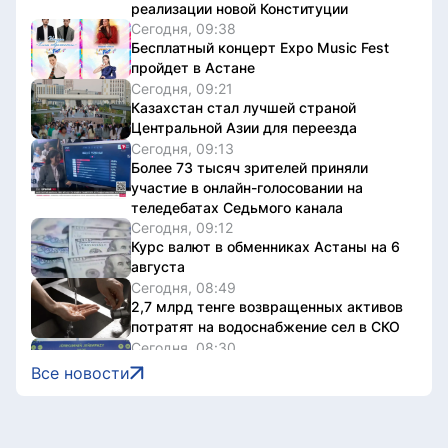
реализации новой Конституции
Сегодня, 09:38
Бесплатный концерт Expo Music Fest
пройдет в Астане
Сегодня, 09:21
Казахстан стал лучшей страной
Центральной Азии для переезда
Сегодня, 09:13
Более 73 тысяч зрителей приняли
участие в онлайн-голосовании на
теледебатах Седьмого канала
Сегодня, 09:12
Курс валют в обменниках Астаны на 6
августа
Сегодня, 08:49
2,7 млрд тенге возвращенных активов
потратят на водоснабжение сел в СКО
Сегодня, 08:30
В Астане пройдет благотворительный
Все новости
забег «Жүрегімнің жеңімпазы»
Сегодня, 07:02
До +28 градусов и дождь
прогнозируют в столице