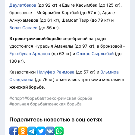
Даулетбеков
(до 92 кг) и Едыге Касымбек (до 125 кг),
бронзовые – Мейрамбек Картбай (до 57 кг), Адилет
Алмухамедов (до 61 кг), Шамсат Таир (до 79 кг) и
Болат Сакаев
(до 86 кг).
В греко-римской борьбе
серебряной награды
удостоился Нурасыл Аманалы (до 97 кг), а бронзовой –
Еркебулан Ардаков
(до 63 кг) и
Олжас Сырлыбай
(до
130 кг).
Казахстанки
Нилуфар Раимова
(до 57 кг) и
Эльмира
Сыздыкова
(до 76 кг) отметились третьими местами в
женской борьбе.
#спорт
#борьба
#греко-римская борьба
#вольная борьба
#женская борьба
Поделитесь новостью в соц сетях