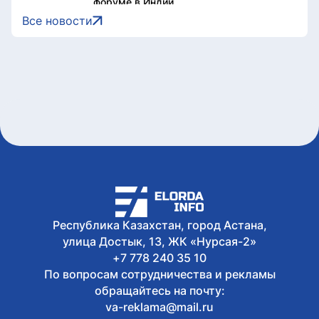
форуме в Индии
Сегодня, 15:22
Все новости
Жители Астаны получат возможность
выиграть до 600 тысяч тенге за чтение
книг
Сегодня, 15:21
Форумы, предприятия и открытые
дискуссии: где партии продолжили
предвыборную кампанию
Сегодня, 14:10
Туристов из Германии эвакуировали с
пика в Алматинской области
Сегодня, 13:04
Как очищают реку Есиль от
водорослей, тины и мусора в Астане
Республика Казахстан, город Астана,
улица Достык, 13, ЖК «Нурсая-2»
+7 778 240 35 10
По вопросам сотрудничества и рекламы
обращайтесь на почту:
va-reklama@mail.ru