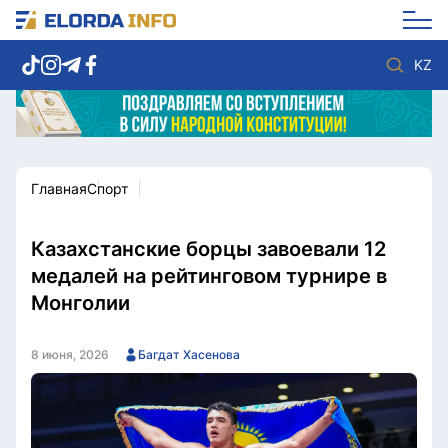
KZ
Главная
Спорт
Новости столицы
Политика
Социум
Экономика
Спорт
Культура
Казахстанские борцы завоевали 12
Разное
Мнение
медалей на рейтинговом турнире в
Видео
Мир
Монголии
Послание
Служба Комплаенс
Этический кодекс
Служу стране
8 июня, 2026
Багдат Хасенова