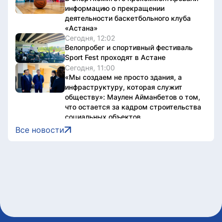
информацию о прекращении
деятельности баскетбольного клуба
«Астана»
Сегодня, 12:02
Велопробег и спортивный фестиваль
Sport Fest проходят в Астане
Сегодня, 11:00
«Мы создаем не просто здания, а
инфраструктуру, которая служит
обществу»: Маулен Айманбетов о том,
что остается за кадром строительства
социальных объектов
Сегодня, 11:00
Все новости
Курс валют в обменниках Астаны на 8
августа
Сегодня, 10:06
Казахстанцев предупредили о новой
схеме мошенников с
электросчетчиками
Сегодня, 09:35
Необычная акция прошла на Comic Con
Astana