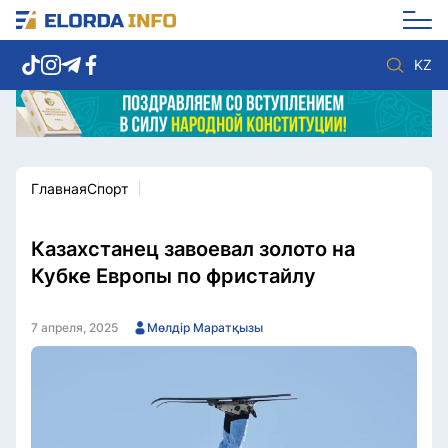
KZ
Главная
Спорт
Новости столицы
Политика
Социум
Экономика
Спорт
Культура
Казахстанец завоевал золото на
Разное
Мнение
Кубке Европы по фристайлу
Видео
Мир
Послание
Служба Комплаенс
7 апреля, 2025
Мөлдір Маратқызы
Этический кодекс
Служу стране