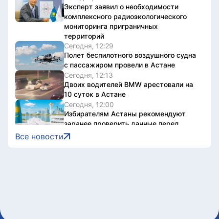
Эксперт заявил о необходимости
комплексного радиоэкологического
мониторинга приграничных
территорий
Сегодня, 12:29
Полет беспилотного воздушного судна
с пассажиром провели в Астане
Сегодня, 12:13
Двоих водителей BMW арестовали на
10 суток в Астане
Сегодня, 12:00
Избирателям Астаны рекомендуют
заранее проверить данные перед
голосованием
Все новости
Сегодня, 11:50
Мужчину привлекли к
ответственности за езду на лошади по
тротуарам Астаны
Сегодня, 11:30
Костанаец незаконно выдавал кредиты
под 120% годовых
Сегодня, 11:08