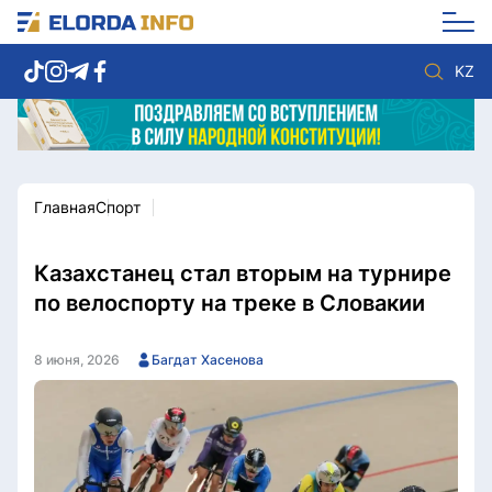
KZ
Главная
Спорт
Новости столицы
Политика
Социум
Экономика
Спорт
Культура
Казахстанец стал вторым на турнире
Разное
Мнение
по велоспорту на треке в Словакии
Видео
Мир
Послание
Служба Комплаенс
8 июня, 2026
Багдат Хасенова
Этический кодекс
Служу стране