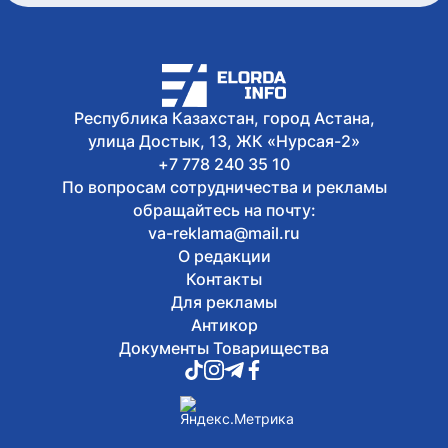
Похитил 100 млн тенге, обещая купить
квартиру на Кипре: казахстанца
задержали в Грузии - ВИДЕО
Сегодня, 10:46
Казахстан разгромил Уругвай на
юношеском ЧМ по водному поло
Республика Казахстан, город Астана,
улица Достык, 13, ЖК «Нурсая-2»
+7 778 240 35 10
По вопросам сотрудничества и рекламы
обращайтесь на почту:
va-reklama@mail.ru
О редакции
Контакты
Для рекламы
Антикор
Документы Товарищества