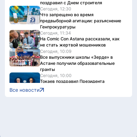
поздравил с Днем строителя
Сегодня, 12:30
Что запрещено во время
предвыборной агитации: разъяснение
Генпрокуратуры
Сегодня, 11:34
На Comic Con Astana рассказали, как
не стать жертвой мошенников
Сегодня, 10:09
Все выпускники школы «Зерде» в
Астане получили образовательные
гранты
Сегодня, 10:00
Токаев поздравил Президента
Сингапура с Днем независимости
Все новости
Сегодня, 09:30
«Мы создаем не просто здания, а
инфраструктуру, которая служит
обществу»: Маулен Айманбетов о том,
что остается за кадром строительства
социальных объектов
Сегодня, 08:40
Казахстанец завоевал серебро этапа