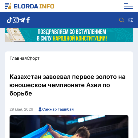
KZ
Главная
Спорт
Новости столицы
Политика
Социум
Экономика
Спорт
Культура
Казахстан завоевал первое золото на
Разное
Мнение
юношеском чемпионате Азии по
Видео
Мир
борьбе
Послание
Служба Комплаенс
Этический кодекс
Служу стране
29 мая, 2026
Санжар Ташибай