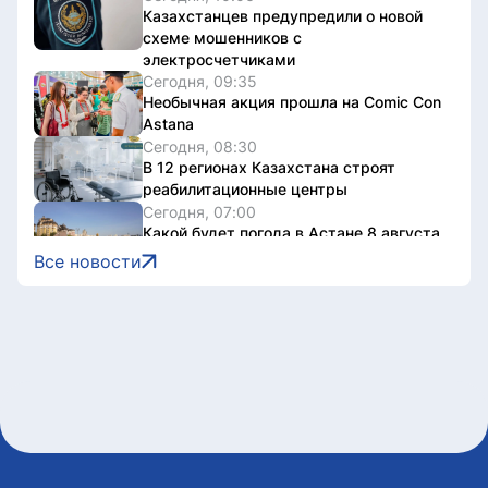
Казахстанцев предупредили о новой
схеме мошенников с
электросчетчиками
Сегодня, 09:35
Необычная акция прошла на Comic Con
Astana
Сегодня, 08:30
В 12 регионах Казахстана строят
реабилитационные центры
Сегодня, 07:00
Какой будет погода в Астане 8 августа
Все новости
7 августа, 2026
Правила господдержки туризма
обновили в Казахстане
7 августа, 2026
Токаев выразил соболезнования в
связи с кончиной режиссера Ардака
Амиркулова
7 августа, 2026
Казахстан расширяет производство и
прокат национального кино