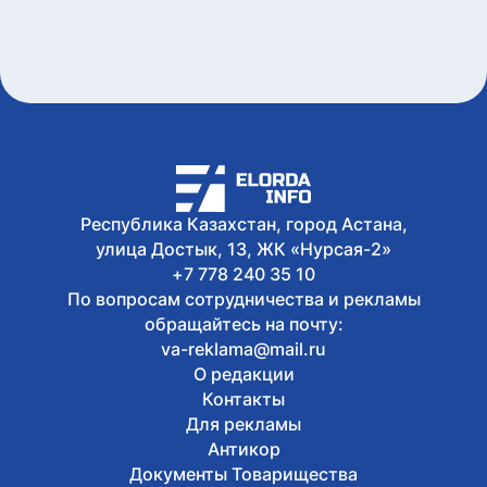
Сегодня, 17:32
В Астане 9 августа перекроют ряд
дорог из-за фестиваля Jüregımnıñ
Jenımpazy
Сегодня, 17:25
В Казахстане издали книгу с
избранными высказываниями Касым-
Жомарта Токаева
Сегодня, 17:10
Участок проспекта Кабанбай батыра
Республика Казахстан, город Астана,
частично перекроют в Астане
Сегодня, 16:48
улица Достык, 13, ЖК «Нурсая-2»
В Уральске проводили в последний
+7 778 240 35 10
путь ветерана ВОВ Ивана Гапича
По вопросам сотрудничества и рекламы
обращайтесь на почту:
va-reklama@mail.ru
О редакции
Контакты
Для рекламы
Антикор
Документы Товарищества