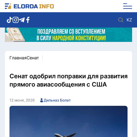
KZ
Главная
Сенат
Новости столицы
Политика
Социум
Экономика
Спорт
Культура
Сенат одобрил поправки для развития
Разное
Мнение
прямого авиасообщения с США
Видео
Мир
Послание
Служба Комплаенс
12 июня, 2026
Дильназ Болат
Этический кодекс
Служу стране