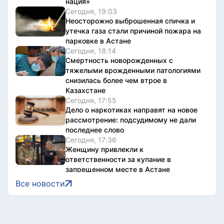
нация»
Сегодня, 19:03
Неосторожно выброшенная спичка и
утечка газа стали причиной пожара на
парковке в Астане
Сегодня, 18:14
Смертность новорожденных с
тяжелыми врожденными патологиями
снизилась более чем втрое в
Казахстане
Сегодня, 17:55
Дело о наркотиках направят на новое
рассмотрение: подсудимому не дали
последнее слово
Сегодня, 17:36
Женщину привлекли к
ответственности за купание в
запрещенном месте в Астане
Сегодня, 17:34
Все новости
Олжас Бектенов принял участие в
заседании Евразийского
межправительственного совета в
узком формате в Чолпон-Ате