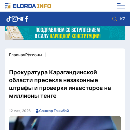
KZ
Главная
Регионы
Новости столицы
Политика
Социум
Экономика
Спорт
Культура
Прокуратура Карагандинской
Разное
Мнение
области пресекла незаконные
Видео
Мир
штрафы и проверки инвесторов на
Послание
Служба Комплаенс
миллионы тенге
Этический кодекс
Служу стране
12 мая, 2026
Санжар Ташибай