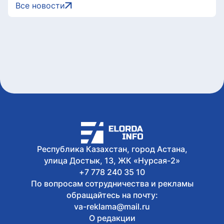
Сегодня, 15:22
Все новости
Жители Астаны получат возможность
выиграть до 600 тысяч тенге за чтение
книг
Сегодня, 15:21
Форумы, предприятия и открытые
дискуссии: где партии продолжили
предвыборную кампанию
Сегодня, 14:10
Туристов из Германии эвакуировали с
пика в Алматинской области
Сегодня, 13:04
Как очищают реку Есиль от
водорослей, тины и мусора в Астане
Республика Казахстан, город Астана,
улица Достык, 13, ЖК «Нурсая-2»
+7 778 240 35 10
По вопросам сотрудничества и рекламы
обращайтесь на почту:
va-reklama@mail.ru
О редакции