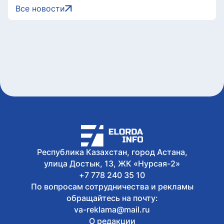
8 августа, 2026
Все новости
Жители Астаны получат возможность
выиграть до 600 тысяч тенге за чтение
книг
8 августа, 2026
Форумы, предприятия и открытые
дискуссии: где партии продолжили
предвыборную кампанию
8 августа, 2026
Туристов из Германии эвакуировали с
пика в Алматинской области
8 августа, 2026
Как очищают реку Есиль от
водорослей, тины и мусора в Астане
Республика Казахстан, город Астана,
улица Достык, 13, ЖК «Нурсая-2»
+7 778 240 35 10
По вопросам сотрудничества и рекламы
обращайтесь на почту:
va-reklama@mail.ru
О редакции