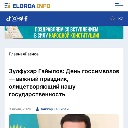
KZ
Главная
Разное
Новости столицы
Политика
Социум
Экономика
Спорт
Культура
Зулфухар Гайыпов: День госсимволов
Разное
Мнение
— важный праздник,
Видео
Мир
олицетворяющий нашу
Послание
Служба Комплаенс
государственность
Этический кодекс
Служу стране
3 июня, 2026
Санжар Ташибай