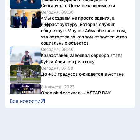
Сингапура с Днем независимости
Сегодня, 09:30
«Мы создаем не просто здания, а
инфраструктуру, которая служит
обществу»: Маулен Айманбетов о том,
что остается за кадром строительства
социальных объектов
Сегодня, 08:40
Казахстанец завоевал серебро этапа
Кубка Азии по триатлону
Сегодня, 07:00
До +33 градусов ожидается в Астане
8 августа, 2026
Open air фестиваль JASTAR DAY
состоится в Астане в День молодежи
Все новости
8 августа, 2026
Второй день Comic Con Astana 2026
собрал порядка 18 тысяч гостей
8 августа, 2026
Король Бельгии Филипп ответил на
поздравление Касым-Жомарту