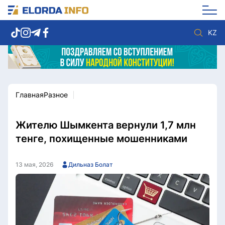
KZ
Главная
Разное
Новости столицы
Политика
Социум
Экономика
Спорт
Культура
Жителю Шымкента вернули 1,7 млн
Разное
Мнение
тенге, похищенные мошенниками
Видео
Мир
Послание
Служба Комплаенс
13 мая, 2026
Дильназ Болат
Этический кодекс
Служу стране