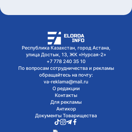
Токаеву
8 августа, 2026
В Астане ограничат движение на
участке шоссе Коргалжын
8 августа, 2026
Почему 120 баллов не всегда
гарантируют грант, а 100 могут быть
достаточными?
Республика Казахстан, город Астана,
улица Достык, 13, ЖК «Нурсая-2»
+7 778 240 35 10
По вопросам сотрудничества и рекламы
обращайтесь на почту:
va-reklama@mail.ru
О редакции
Контакты
Для рекламы
Антикор
Документы Товарищества