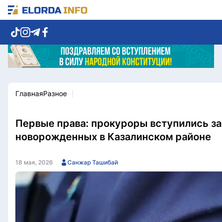
Главная
Разное
Новости столицы
Политика
Социум
Экономика
Спорт
Культура
Первые права: прокуроры вступились за
Разное
Мнение
новорожденных в Казалинском районе
Видео
Мир
Послание
Служба Комплаенс
18 мая, 2026
Санжар Ташибай
Этический кодекс
Служу стране