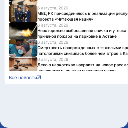
6 августа, 2026
МВД РК присоединилось к реализации респу
проекта «Читающая нация»
6 августа, 2026
Неосторожно выброшенная спичка и утечка 
причиной пожара на парковке в Астане
6 августа, 2026
Смертность новорожденных с тяжелыми в
патологиями снизилась более чем втрое в К
6 августа, 2026
Дело о наркотиках направят на новое рассм
подсудимому не дали последнее слово
6 августа, 2026
Все новости
Женщину привлекли к ответственности за ку
запрещенном месте в Астане
6 августа, 2026
Олжас Бектенов принял участие в заседании
Евразийского межправительственного совет
формате в Чолпон-Ате
6 августа, 2026
В Астане 9 августа перекроют ряд дорог из-
Jüregımnıñ Jenımpazy