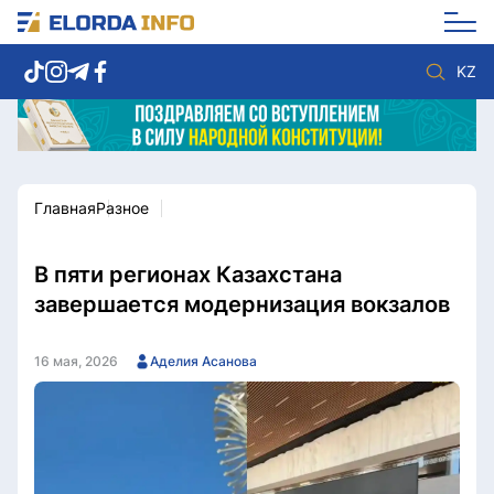
KZ
Главная
Разное
Новости столицы
Политика
Социум
Экономика
Спорт
Культура
В пяти регионах Казахстана
Разное
Мнение
завершается модернизация вокзалов
Видео
Мир
Послание
Служба Комплаенс
16 мая, 2026
Аделия Асанова
Этический кодекс
Служу стране