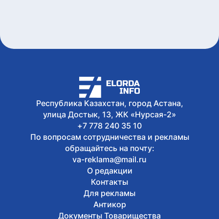
В Астане почтили память великого
Абая Кунанбайулы
Сегодня, 11:24
Наследие, формирующее культурный
код: музыковед Раушан Нұртаза о
музыкальном феномене Абая
Сегодня, 11:18
Призыв Абая к знаниям и труду имеет
особое значение для общества - Ерлан
Каналимов
Республика Казахстан, город Астана,
улица Достык, 13, ЖК «Нурсая-2»
+7 778 240 35 10
По вопросам сотрудничества и рекламы
обращайтесь на почту:
va-reklama@mail.ru
О редакции
Контакты
Для рекламы
Антикор
Документы Товарищества