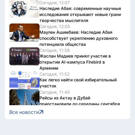
Сегодня, 12:07
Наследие Абая: современные научные
исследования открывают новые грани
творчества мыслителя
Сегодня, 12:05
Маулен Ашимбаев: Наследие Абая
способствует укреплению духовного
потенциала общества
Сегодня, 11:58
Жаслан Мадиев принял участие в
открытии AI-кампуса Firebird в
Армении
Сегодня, 11:52
Как легко найти свой избирательный
участок
Сегодня, 11:45
Рейсы из Актау в Дубай
приостановили до середины сентября
Сегодня, 11:36
Все новости
От госзакупок до локализации: как в
Казахстане поддерживают
отечественных производителей
Сегодня, 11:32