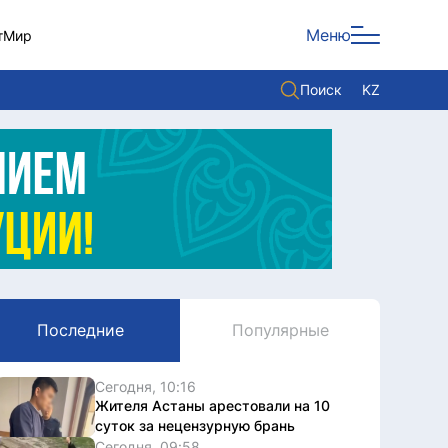
Меню
т
Мир
Поиск
KZ
Политика
Экономика
Культура
Мнение
Мир
Последние
Популярные
Служба Комплаенс
Служу стране
Сегодня, 10:16
Жителя Астаны арестовали на 10
суток за нецензурную брань
Сегодня, 09:58