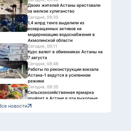
Двоих жителей Астаны арестовали
за мелкое хулиганство
Сегодня, 09:35
1,4 млрд тенге выделили из
возвращенных активов на
модернизацию водоснабжения в
Акмолинской области
Сегодня, 09:11
Курс валют в обменниках Астаны на
7 августа
Сегодня, 08:48
Работы по реконструкции вокзала
Астана-1 ведутся в усиленном
режиме
Сегодня, 08:35
Сельскохозяйственная ярмарка
пройдет в Астане в эти выходные
Сегодня, 07:00
Все новости
Какой будет погода в Астане
сегодня
6 августа, 2026
Около 40 пар близнецов служат в