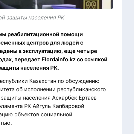
ой защиты населения РК
темы реабилитационной помощи
ременных центров для людей с
ведены в эксплуатацию, еще четыре
дах, передает Elordainfo.kz со ссылкой
защиты населения РК.
Республики Казахстан по обсуждению
митета об исполнении республиканского
 защиты населения Аскарбек Ертаев
арламента РК Айгуль Капбаровой
тацию объектов социальной
тью.