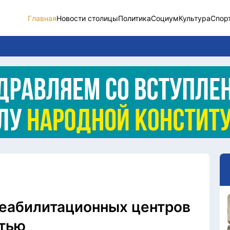
Главная
Новости столицы
Политика
Социум
Культура
Спор
Новости столицы
Социум
Спорт
Разное
Видео
Послание
Этический кодекс
 реабилитационных центров
стью