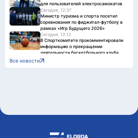
для пользователей электросамокатов
Сегодня, 12:37
Министр туризма и спорта посетил
соревнования по фиджитал-футболу в
рамках «Игр Будущего 2026»
Сегодня, 12:12
В Спорткомитете прокомментировали
информацию о прекращении
деятельности баскетбольного клуба
«Астана»
Все новости
Сегодня, 12:02
Велопробег и спортивный фестиваль
Sport Fest проходят в Астане
Сегодня, 11:00
Курс валют в обменниках Астаны на 8
августа
Сегодня, 10:06
Казахстанцев предупредили о новой
схеме мошенников с
электросчетчиками
Сегодня, 09:35
Необычная акция прошла на Comic Con