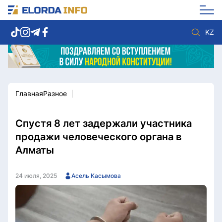
KZ
Главная
Разное
Новости столицы
Политика
Социум
Экономика
Спорт
Культура
Спустя 8 лет задержали участника
Разное
Мнение
продажи человеческого органа в
Видео
Мир
Алматы
Послание
Служба Комплаенс
Этический кодекс
Служу стране
24 июля, 2025
Асель Касымова