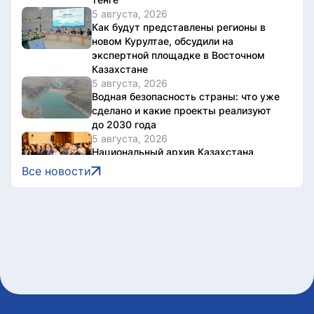
5 августа, 2026
Как будут представлены регионы в
новом Курултае, обсудили на
экспертной площадке в Восточном
Казахстане
5 августа, 2026
Водная безопасность страны: что уже
сделано и какие проекты реализуют
до 2030 года
5 августа, 2026
Национальный архив Казахстана
отметил 20-летие международной
Все новости
конференцией
5 августа, 2026
В Казахстане завершен ключевой этап
строительства Транскаспийской
волоконно-оптической линии связи
5 августа, 2026
Казахстан нарастил производство
безалкогольных напитков на 17%
5 августа, 2026
Президент принял председателя