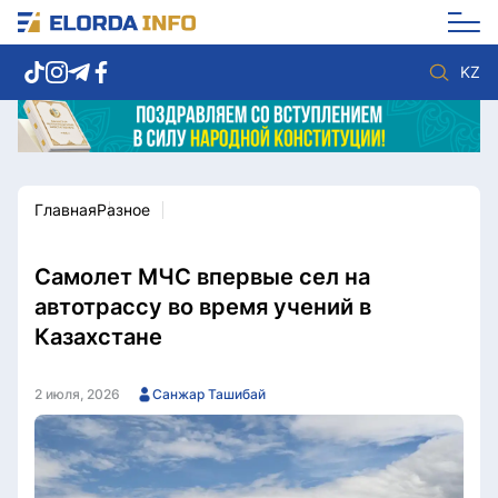
KZ
Главная
Разное
Новости столицы
Политика
Социум
Экономика
Спорт
Культура
Самолет МЧС впервые сел на
Разное
Мнение
автотрассу во время учений в
Видео
Мир
Казахстане
Послание
Служба Комплаенс
Этический кодекс
Служу стране
2 июля, 2026
Санжар Ташибай