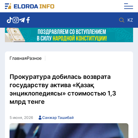
KZ
Главная
Разное
Новости столицы
Политика
Социум
Экономика
Спорт
Культура
Прокуратура добилась возврата
Разное
Мнение
государству актива «Қазақ
Видео
Мир
энциклопедиясы» стоимостью 1,3
Послание
Служба Комплаенс
млрд тенге
Этический кодекс
Служу стране
5 июня, 2026
Санжар Ташибай