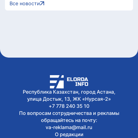
Сегодня, 17:35
Все новости
Легендарные игры и рыцари из
средневековья: что приготовили для
гостей Comic Con Astana 2026
Сегодня, 17:24
Главы Центральной Азии одобрили
проект по автоматизации учета воды в
бассейне Сырдарьи
Сегодня, 17:09
У граждан высокие ожидания от
выборов в Курултай – опрос
общественного мнения
Сегодня, 17:05
Казахстанские гольфисты завоевали
17 медалей на международном
Республика Казахстан, город Астана,
турнире в Алматы
улица Достык, 13, ЖК «Нурсая-2»
+7 778 240 35 10
По вопросам сотрудничества и рекламы
обращайтесь на почту:
va-reklama@mail.ru
О редакции