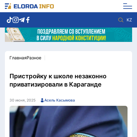
KZ
Главная
Разное
Новости столицы
Политика
Социум
Экономика
Спорт
Культура
Пристройку к школе незаконно
Разное
Мнение
приватизировали в Караганде
Видео
Мир
Послание
Служба Комплаенс
30 июня, 2025
Асель Касымова
Этический кодекс
Служу стране