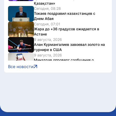
Қазақстан»
Сегодня, 08:28
Токаев поздравил казахстанцев с
Днем Абая
Сегодня, 07:01
Жара до +36 градусов ожидается в
Астане
9 августа, 2026
Алан Курмангалиев завоевал золото на
турнире в США
9 августа, 2026
Минздрав опроверг сообщения о
жестоком обращении с пациентами
Все новости
больницы в Актасе
9 августа, 2026
На участке объездной дороги Астаны
ограничили движение
9 августа, 2026
В Астане проходит заключительный
день Comic Con Astana 2026
9 августа, 2026
Казахстан завоевал 2 золота на