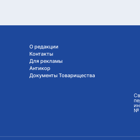
О редакции
Контакты
Для рекламы
Антикор
Документы Товарищества
Св
пе
ин
№ 