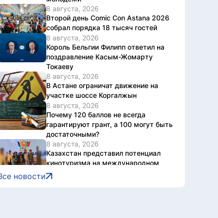
8 августа, 2026
Второй день Comic Con Astana 2026
собрал порядка 18 тысяч гостей
8 августа, 2026
Король Бельгии Филипп ответил на
поздравление Касым-Жомарту
Токаеву
8 августа, 2026
В Астане ограничат движение на
участке шоссе Коргалжын
8 августа, 2026
Почему 120 баллов не всегда
гарантируют грант, а 100 могут быть
достаточными?
8 августа, 2026
Казахстан представил потенциал
кинотуризма на международном
форуме в Индии
Все новости
8 августа, 2026
Жители Астаны получат
возможность выиграть до 600
тысяч тенге за чтение книг