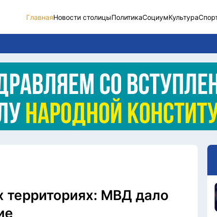
Главная
Новости столицы
Политика
Социум
Культура
Спор
Новости столицы
Социум
Спорт
Разное
Видео
Послание
Этический кодекс
 территориях: МВД дало
ие