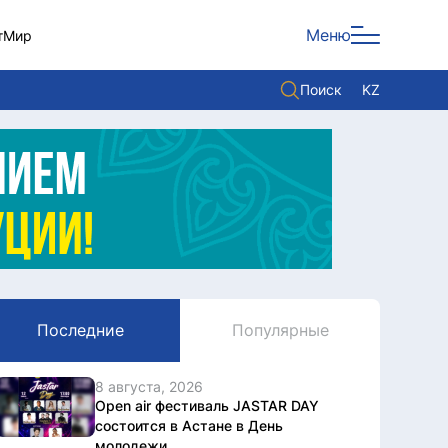
Меню
т
Мир
Поиск
KZ
Политика
Экономика
Культура
Мнение
Мир
Последние
Популярные
Служба Комплаенс
Служу стране
8 августа, 2026
Open air фестиваль JASTAR DAY
состоится в Астане в День
молодежи