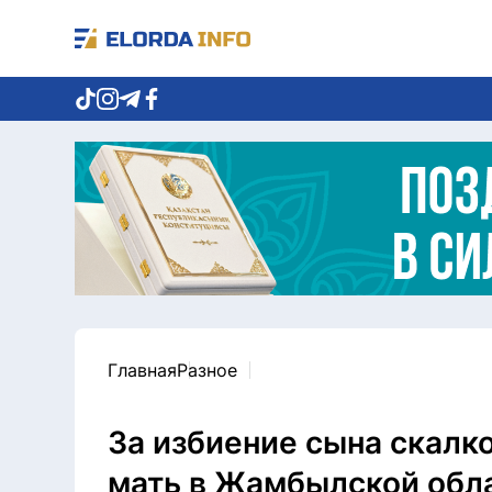
Главная
Разное
За избиение сына скалк
мать в Жамбылской обл