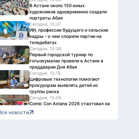
В Астане около 150 юных
художников одновременно создали
портреты Абая
Сегодня, 15:37
ИИ, профессии будущего и сельские
кадры - о чем спорили партии на
теледебатах
Сегодня, 15:36
Первый городской турнир по
тогызкумалак провели в Астане в
преддверии Дня Абая
Сегодня, 15:18
Цифровые технологии помогают
прокурорам выявлять детей из
группы риска
Сегодня, 15:00
Comic Con Astana 2026 стартовал на
двух площадках столицы
Все новости
Сегодня, 14:55
Казахстанские школьники будут
изучать искусственный интеллект с
1 класса