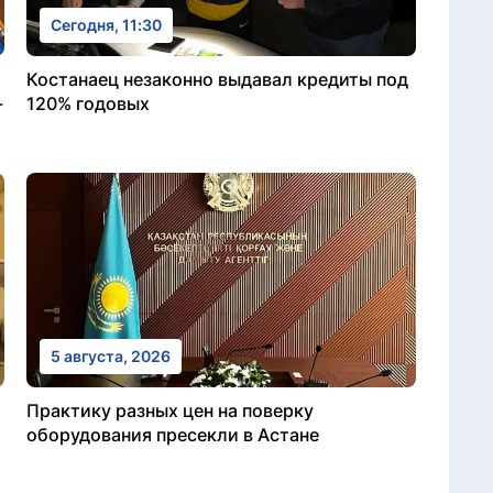
Сегодня, 11:30
Костанаец незаконно выдавал кредиты под
-
120% годовых
5 августа, 2026
Практику разных цен на поверку
оборудования пресекли в Астане