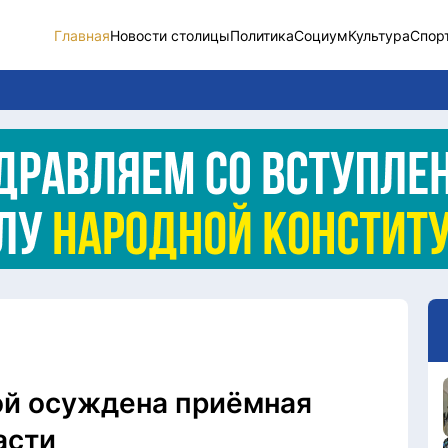
Главная
Новости столицы
Политика
Социум
Культура
Спор
Новости столицы
Социум
Спорт
Разное
Видео
Послание
Этический кодекс
ой осуждена приёмная
асти