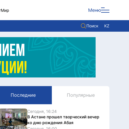
Меню
т
Мир
Поиск
KZ
Политика
Экономика
Культура
Мнение
Мир
Последние
Популярные
Служба Комплаенс
Служу стране
Сегодня, 16:24
В Астане прошел творческий вечер
ко дню рождения Абая
Сегодня, 16:00