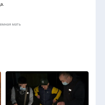
а.
емная мать