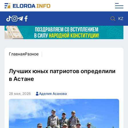
KZ
Главная
Разное
Новости столицы
Политика
Социум
Экономика
Спорт
Культура
Лучших юных патриотов определили
Разное
Мнение
в Астане
Видео
Мир
Послание
Служба Комплаенс
28 мая, 2026
Аделия Асанова
Этический кодекс
Служу стране