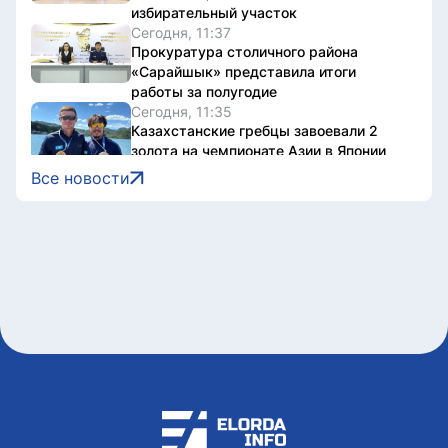
избирательный участок
Сегодня, 11:37
Прокуратура столичного района
«Сарайшык» представила итоги
работы за полугодие
Сегодня, 11:35
Казахстанские гребцы завоевали 2
золота на чемпионате Азии в Японии
Сегодня, 11:34
Все новости
Казахстанцам начали выдавать
открепительные удостоверения для
голосования на выборах в Курултай
Сегодня, 11:13
13 человек поместили под стражу по
делу о незаконной добыче золота
Сегодня, 10:56
Участок улицы Уалиханова временно
перекроют в Астане
Сегодня, 10:34
24 водителя арестовали за грубые
нарушения ПДД в Астане с начала
года