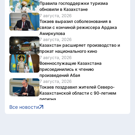
Правила господдержки туризма
обновили в Казахстане
7 августа, 2026
Токаев выразил соболезнования в
связи с кончиной режиссера Ардака
Амиркулова
7 августа, 2026
Казахстан расширяет производство и
прокат национального кино
7 августа, 2026
Военнослужащие Казахстана
присоединились к чтению
произведений Абая
7 августа, 2026
Токаев поздравил жителей Северо-
Казахстанской области с 90-летием
региона
7 августа, 2026
Все новости
Документы об ученых званиях будут
взаимно признаваться в странах ЕАЭС
7 августа, 2026
Свыше 1900 ИИ-фильмов из более чем
90 стран поступило на Astana AI Film