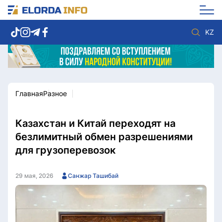
KZ
Главная
Разное
Новости столицы
Политика
Социум
Экономика
Спорт
Культура
Казахстан и Китай переходят на
Разное
Мнение
безлимитный обмен разрешениями
Видео
Мир
для грузоперевозок
Послание
Служба Комплаенс
Этический кодекс
Служу стране
29 мая, 2026
Санжар Ташибай