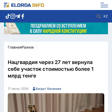
KZ
Главная
Разное
Новости столицы
Политика
Социум
Экономика
Спорт
Культура
Нацгвардия через 27 лет вернула
Разное
Мнение
себе участок стоимостью более 1
Видео
Мир
млрд тенге
Послание
Служба Комплаенс
Этический кодекс
Служу стране
17 июня, 2026
Багдат Хасенова