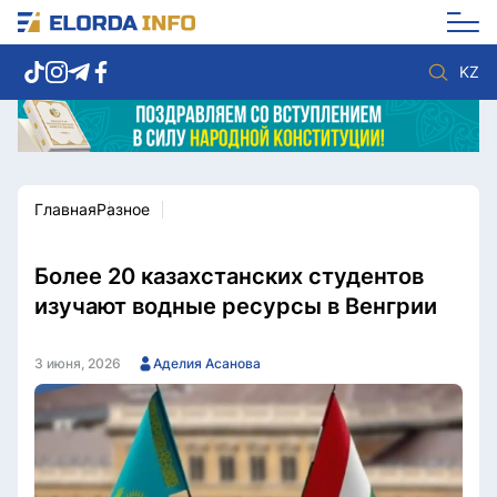
KZ
Главная
Разное
Новости столицы
Политика
Социум
Экономика
Спорт
Культура
Более 20 казахстанских студентов
Разное
Мнение
изучают водные ресурсы в Венгрии
Видео
Мир
Послание
Служба Комплаенс
3 июня, 2026
Аделия Асанова
Этический кодекс
Служу стране