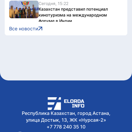
Сегодня, 15:22
Казахстан представил потенциал
кинотуризма на международном
форуме в Индии
Сегодня, 15:22
Все новости
Жители Астаны получат возможность
выиграть до 600 тысяч тенге за чтение
книг
Сегодня, 15:21
Форумы, предприятия и открытые
дискуссии: где партии продолжили
предвыборную кампанию
Сегодня, 14:10
Туристов из Германии эвакуировали с
пика в Алматинской области
Сегодня, 13:04
Как очищают реку Есиль от
водорослей, тины и мусора в Астане
Республика Казахстан, город Астана,
улица Достык, 13, ЖК «Нурсая-2»
+7 778 240 35 10