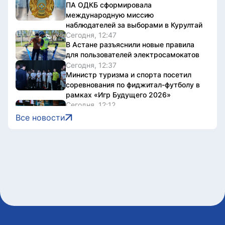
ПА ОДКБ сформировала
международную миссию
наблюдателей за выборами в Курултай
Сегодня, 12:47
В Астане разъяснили новые правила
для пользователей электросамокатов
Сегодня, 12:37
Министр туризма и спорта посетил
соревнования по фиджитал-футболу в
рамках «Игр Будущего 2026»
Сегодня, 12:12
В Спорткомитете прокомментировали
Все новости
информацию о прекращении
деятельности баскетбольного клуба
«Астана»
Сегодня, 12:02
Велопробег и спортивный фестиваль
Sport Fest проходят в Астане
Сегодня, 11:00
Курс валют в обменниках Астаны на 8
августа
Сегодня, 10:06
Казахстанцев предупредили о новой