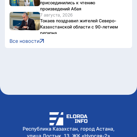
присоединились к чтению
произведений Абая
7 августа, 2026
Токаев поздравил жителей Северо-
Казахстанской области с 90-летием
региона
7 августа, 2026
Все новости
Документы об ученых званиях будут
взаимно признаваться в странах ЕАЭС
7 августа, 2026
Свыше 1900 ИИ-фильмов из более чем
90 стран поступило на Astana AI Film
Festival
7 августа, 2026
В Казахстане снизились цены на 589
лекарственных препаратов
7 августа, 2026
Креативная ярмарка Алматинской
области пройдет в Астане
Республика Казахстан, город Астана,
улица Достык, 13, ЖК «Нурсая-2»