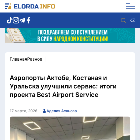
KZ
Главная
Разное
Новости столицы
Политика
Социум
Экономика
Спорт
Культура
Аэропорты Актобе, Костаная и
Разное
Мнение
Уральска улучшили сервис: итоги
Видео
Мир
проекта Best Airport Service
Послание
Служба Комплаенс
Этический кодекс
Служу стране
17 марта, 2026
Аделия Асанова