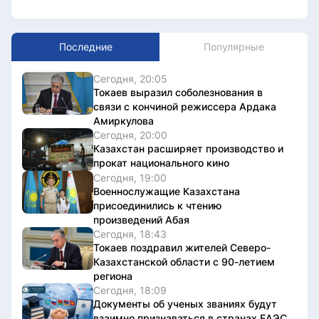
Последние
Популярные
Сегодня, 20:05
Токаев выразил соболезнования в
связи с кончиной режиссера Ардака
Амиркулова
Сегодня, 20:00
Казахстан расширяет производство и
прокат национального кино
Сегодня, 19:00
Военнослужащие Казахстана
присоединились к чтению
произведений Абая
Сегодня, 18:43
Токаев поздравил жителей Северо-
Казахстанской области с 90-летием
региона
Сегодня, 18:09
Документы об ученых званиях будут
взаимно признаваться в странах ЕАЭС