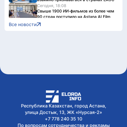
Сегодня, 18:08
Свыше 1900 ИИ-фильмов из более чем
90 стран поступило на Astana AI Film
Festival
Все новости
Сегодня, 17:58
В Казахстане снизились цены на 589
лекарственных препаратов
Сегодня, 17:43
Креативная ярмарка Алматинской
области пройдет в Астане
Сегодня, 17:35
Легендарные игры и рыцари из
средневековья: что приготовили для
гостей Comic Con Astana 2026
Сегодня, 17:24
Главы Центральной Азии одобрили
проект по автоматизации учета воды в
бассейне Сырдарьи
Республика Казахстан, город Астана,
улица Достык, 13, ЖК «Нурсая-2»
+7 778 240 35 10
По вопросам сотрудничества и рекламы