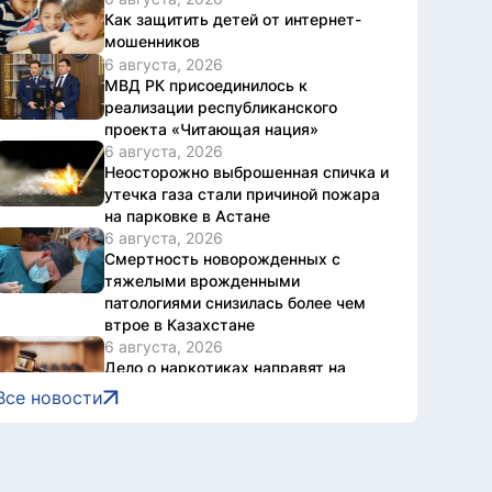
Как защитить детей от интернет-
мошенников
6 августа, 2026
МВД РК присоединилось к
реализации республиканского
проекта «Читающая нация»
6 августа, 2026
Неосторожно выброшенная спичка и
утечка газа стали причиной пожара
на парковке в Астане
6 августа, 2026
Смертность новорожденных с
тяжелыми врожденными
патологиями снизилась более чем
втрое в Казахстане
6 августа, 2026
Дело о наркотиках направят на
новое рассмотрение: подсудимому
Все новости
не дали последнее слово
6 августа, 2026
Женщину привлекли к
ответственности за купание в