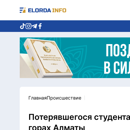
Главная
Происшествие
Потерявшегося студента
горах Алматы