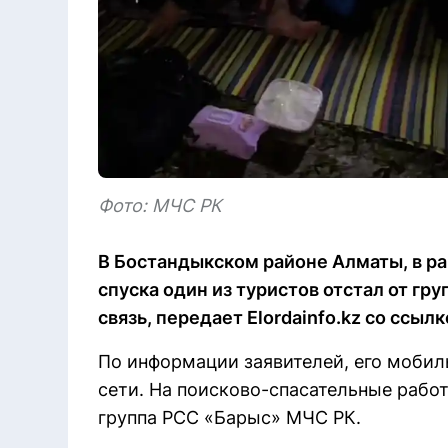
Фото: МЧС РК
В Бостандыкском районе Алматы, в р
спуска один из туристов отстал от гр
связь, передает Elordainfo.kz со ссыл
По информации заявителей, его мобил
сети. На поисково-спасательные рабо
группа РСС «Барыс» МЧС РК.