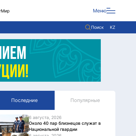
Меню
т
Мир
Поиск
KZ
Политика
Экономика
Культура
Мнение
Мир
Последние
Популярные
Служба Комплаенс
Служу стране
6 августа, 2026
Около 40 пар близнецов служат в
Национальной гвардии
6 августа, 2026