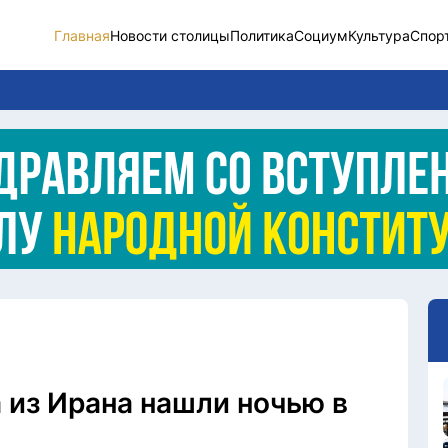
Главная
Новости столицы
Политика
Социум
Культура
Спор
Новости столицы
Социум
Спорт
Разное
Видео
Послание
Этический кодекс
 из Ирана нашли ночью в