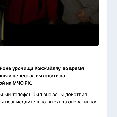
айоне урочища Кокжайляу, во время
уппы и перестал выходить на
кой на МЧС РК.
ьный телефон был вне зоны действия
ты незамедлительно выехала оперативная