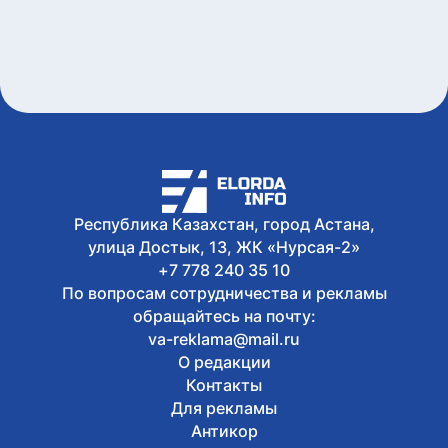
тротуарам Астаны
Сегодня, 11:30
Костанаец незаконно выдавал кредиты
под 120% годовых
Сегодня, 11:08
Похитил 100 млн тенге, обещая купить
квартиру на Кипре: казахстанца
задержали в Грузии - ВИДЕО
Сегодня, 10:46
Казахстан разгромил Уругвай на
юношеском ЧМ по водному поло
Республика Казахстан, город Астана,
улица Достык, 13, ЖК «Нурсая-2»
+7 778 240 35 10
По вопросам сотрудничества и рекламы
обращайтесь на почту:
va-reklama@mail.ru
О редакции
Контакты
Для рекламы
Антикор