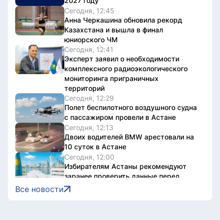
2027 году
Сегодня, 12:45
Анна Черкашина обновила рекорд
Казахстана и вышла в финал
юниорского ЧМ
Сегодня, 12:41
Эксперт заявил о необходимости
комплексного радиоэкологического
мониторинга приграничных
территорий
Сегодня, 12:29
Полет беспилотного воздушного судна
с пассажиром провели в Астане
Сегодня, 12:13
Двоих водителей BMW арестовали на
10 суток в Астане
Сегодня, 12:00
Избирателям Астаны рекомендуют
заранее проверить данные перед
голосованием
Все новости
Сегодня, 11:50
Мужчину привлекли к
ответственности за езду на лошади по