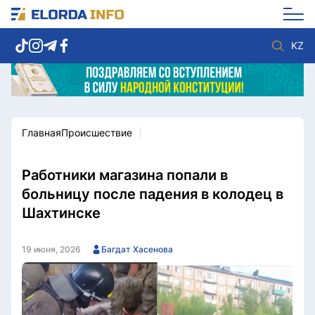
KZ
Главная
Происшествие
Новости столицы
Политика
Социум
Экономика
Спорт
Культура
Работники магазина попали в
Разное
Мнение
больницу после падения в колодец в
Видео
Мир
Шахтинске
Послание
Служба Комплаенс
Этический кодекс
Служу стране
19 июня, 2026
Багдат Хасенова