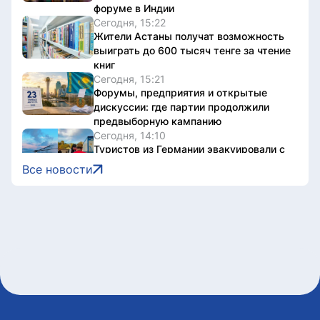
форуме в Индии
Сегодня, 15:22
Жители Астаны получат возможность
выиграть до 600 тысяч тенге за чтение
книг
Сегодня, 15:21
Форумы, предприятия и открытые
дискуссии: где партии продолжили
предвыборную кампанию
Сегодня, 14:10
Туристов из Германии эвакуировали с
пика в Алматинской области
Все новости
Сегодня, 13:04
Как очищают реку Есиль от
водорослей, тины и мусора в Астане
Сегодня, 13:04
К чему должны стремиться партии –
опрос избирателей
Сегодня, 13:01
ПА ОДКБ сформировала
международную миссию
наблюдателей за выборами в Курултай