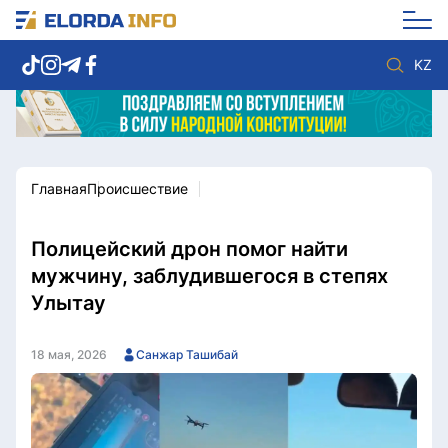
KZ
Главная
Происшествие
Новости столицы
Политика
Социум
Экономика
Спорт
Культура
Полицейский дрон помог найти
Разное
Мнение
мужчину, заблудившегося в степях
Видео
Мир
Улытау
Послание
Служба Комплаенс
Этический кодекс
Служу стране
18 мая, 2026
Санжар Ташибай