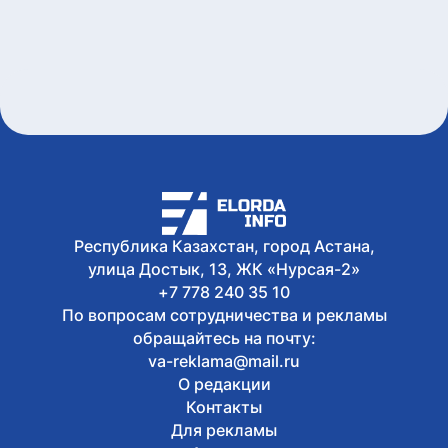
класса
Сегодня, 14:32
Столичных работодателей призвали
активнее заключать коллективные
договоры
Сегодня, 14:11
В Астане полицейские оперативно
отреагировали на сообщение,
поступившее через кнопку SOS
Сегодня, 13:56
10 лучших мастеров Казахстана
обучают 208 школьников
Республика Казахстан, город Астана,
национальным ремеслам
улица Достык, 13, ЖК «Нурсая-2»
+7 778 240 35 10
По вопросам сотрудничества и рекламы
обращайтесь на почту:
va-reklama@mail.ru
О редакции
Контакты
Для рекламы