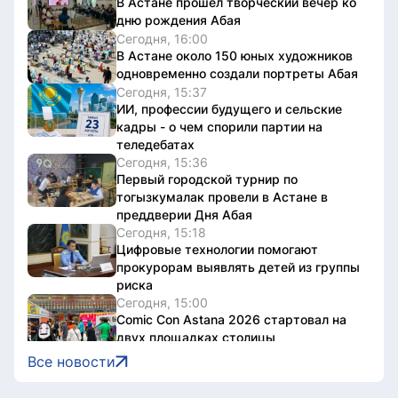
В Астане прошел творческий вечер ко
дню рождения Абая
Сегодня, 16:00
В Астане около 150 юных художников
одновременно создали портреты Абая
Сегодня, 15:37
ИИ, профессии будущего и сельские
кадры - о чем спорили партии на
теледебатах
Сегодня, 15:36
Первый городской турнир по
тогызкумалак провели в Астане в
преддверии Дня Абая
Сегодня, 15:18
Цифровые технологии помогают
прокурорам выявлять детей из группы
риска
Сегодня, 15:00
Comic Con Astana 2026 стартовал на
двух площадках столицы
Сегодня, 14:55
Все новости
Казахстанские школьники будут
изучать искусственный интеллект с 1