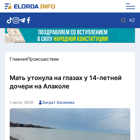
KZ
Главная
Происшествие
Новости столицы
Политика
Социум
Экономика
Спорт
Культура
Мать утонула на глазах у 14-летней
Разное
Мнение
дочери на Алаколе
Видео
Мир
Послание
Служба Комплаенс
1 июля, 2026
Багдат Хасенова
Этический кодекс
Служу стране