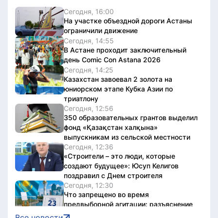
Сегодня, 16:00
На участке объездной дороги Астаны
ограничили движение
Сегодня, 14:55
В Астане проходит заключительный
день Comic Con Astana 2026
Сегодня, 14:25
Казахстан завоевал 2 золота на
юниорском этапе Кубка Азии по
триатлону
Сегодня, 12:56
350 образовательных грантов выделил
фонд «Қазақстан халқына»
выпускникам из сельской местности
Сегодня, 12:36
«Строители – это люди, которые
создают будущее»: Юсуп Келигов
поздравил с Днем строителя
Сегодня, 12:30
Что запрещено во время
предвыборной агитации: разъяснение
Генпрокуратуры
Все новости