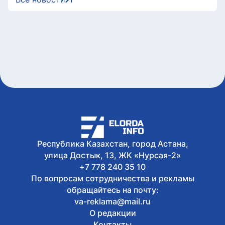
Сегодня, 11:34
На Comic Con Astana рассказали, как
не стать жертвой мошенников
Сегодня, 10:09
Все выпускники школы «Зерде» в
Астане получили образовательные
гранты
Сегодня, 10:00
Токаев поздравил Президента
Сингапура с Днем независимости
Сегодня, 09:30
«Мы создаем не просто здания, а
инфраструктуру, которая служит
обществу»: Маулен Айманбетов о том,
Республика Казахстан, город Астана,
что остается за кадром строительства
улица Достык, 13, ЖК «Нурсая-2»
социальных объектов
+7 778 240 35 10
По вопросам сотрудничества и рекламы
обращайтесь на почту:
va-reklama@mail.ru
О редакции
Контакты